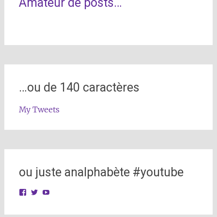
Amateur de posts…
…ou de 140 caractères
My Tweets
ou juste analphabète #youtube
View
View
View
unfrenchie’s
jsavoyat’s
UCyDfFnfdqcl-
profile
profile
bMWm0JYlBRg’s
on
on
profile